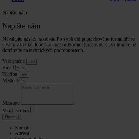
Napište nám
Napište nám
Neváhejte nás kontaktovat. Po vyplnění poptávkového formuláře se
s vámi v krátké době spojí naši odborníci (pracovníci) , s nimiž se už
domluvíte na technických podrobnostech.
Vaše jméno
Email
Telefon
Město
Message
Vložit soubor
Odeslat
Kontakt
Adresa
Provozní doba