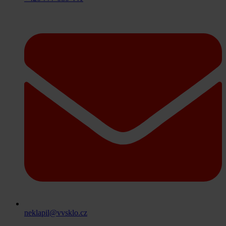
neklapil@vvsklo.cz