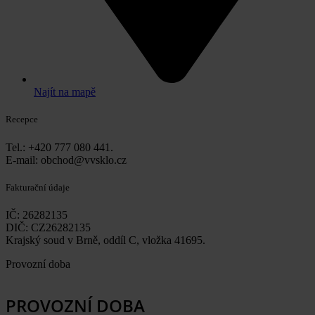
Najít na mapě
Recepce
Tel.: +420 777 080 441.
E-mail: obchod@vvsklo.cz
Fakturační údaje
IČ: 26282135
DIČ: CZ26282135
Krajský soud v Brně, oddíl C, vložka 41695.
Provozní doba
PROVOZNÍ DOBA