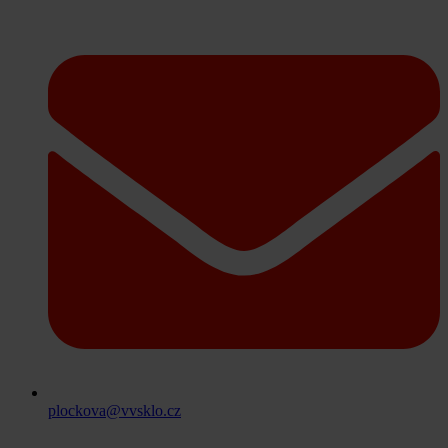
plockova@vvsklo.cz