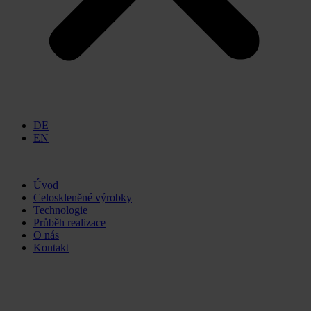
DE
EN
Úvod
Celoskleněné výrobky
Technologie
Průběh realizace
O nás
Kontakt