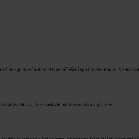
asový design dveří a stěn? Atypické řešení sprchového koutu? Vzdušnost
od@vvsklo.cz., či se zastavte na dobrou kávu a pár slov.