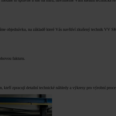
n hledáte to správné a šité na míru, navrhneme Vám ideální technická 
víme objednávku, na základě které Vás navštíví zkušený technik VV SK
ohovou fakturu.
, kteří zpracují detailní technické náhledy a výkresy pro výrobní proces