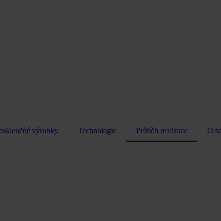
oskleněné výrobky
Technologie
Průběh realizace
O n