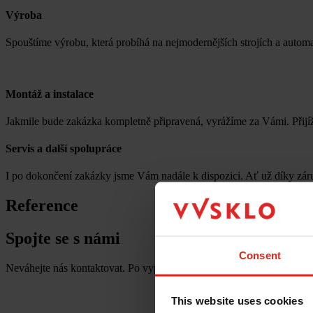
Výroba
Spouštíme výrobu, která probíhá na nejmodernějších strojích a autom
Montáž a instalace
Jakmile bude zakázka kompletně připravená, vyrážíme za Vámi. Přijí
Servis a další spolupráce
I po dokončení zakázky jsme Vám nadále k dispozici. Ať už díky zár
Reference
Spojte se s námi
Consent
Neváhejte nás kontaktovat. Po vyplnění poptávkového formuláře se s v
This website uses cookies