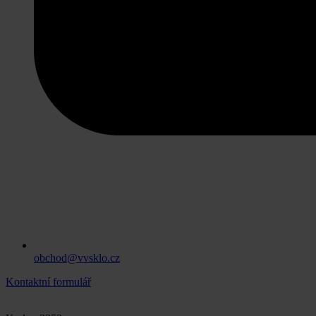
obchod@vvsklo.cz
Kontaktní formulář