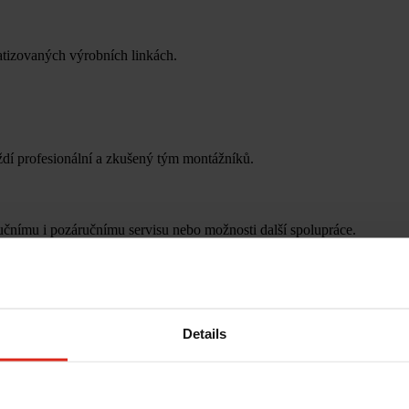
atizovaných výrobních linkách.
ždí profesionální a zkušený tým montážníků.
učnímu i pozáručnímu servisu nebo možnosti další spolupráce.
Details
ámi v krátké době spojí naši odborníci (pracovníci) , s nimiž se už d