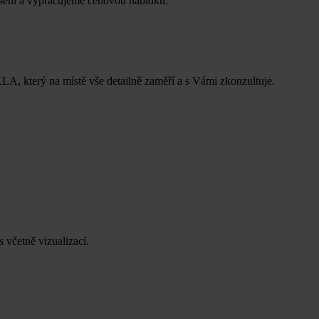
řešení a vypracujeme cenovou nabídku.
LA, který na místě vše detailně zaměří a s Vámi zkonzultuje.
 včetně vizualizací.