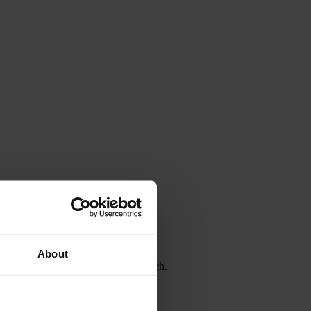
About
omluvíte na technických podrobnostech.