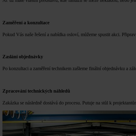
Ať už máte vlastní představu, kde fantazii se meze nekladou, nebo je
Zaměření a konzultace
Pokud Vás naše řešení a nabídka osloví, můžeme spustit akci. Připra
Zaslání objednávky
Po konzultaci a zaměření technikem zašleme finální objednávku a zál
Zpracování technických náhledů
Zakázka se následně dostává do procesu. Putuje na stůl k projektantům